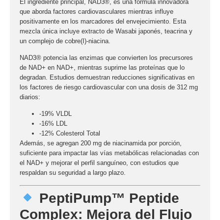
El ingrediente principal,
NAD3®
, es una fórmula innovadora
que aborda factores cardiovasculares mientras influye
positivamente en los marcadores del envejecimiento. Esta
mezcla única incluye extracto de
Wasabi japonés
,
teacrina
y
un complejo de
cobre(I)-niacina
.
NAD3®
potencia las enzimas que convierten los precursores
de NAD+ en NAD+, mientras suprime las proteínas que lo
degradan. Estudios demuestran reducciones significativas en
los factores de riesgo cardiovascular con una dosis de 312 mg
diarios:
-19% VLDL
-16% LDL
-12% Colesterol Total
Además, se agregan
200 mg de niacinamida
por porción,
suficiente para impactar las vías metabólicas relacionadas con
el NAD+ y mejorar el perfil sanguíneo, con estudios que
respaldan su seguridad a largo plazo.
PeptiPump™ Peptide
Complex: Mejora del Flujo