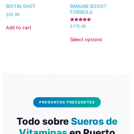
BIOTIN SHOT
IMMUNE BOOST
FORMULA
$
35.00
Rated
$
175.00
Add to cart
5.00
out of 5
Select options
PREGUNTAS FRECUENTES
Todo sobre
Sueros de
Vitaminas
en Puerto