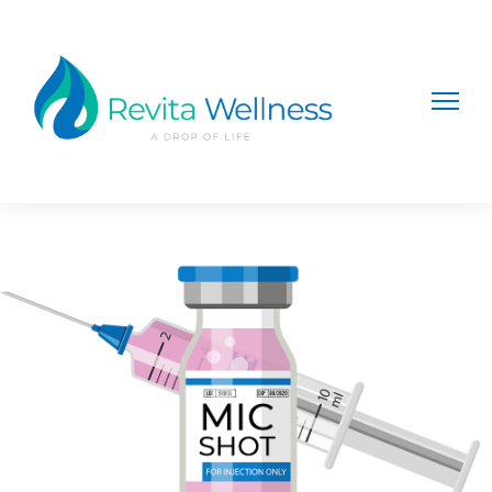
Home
/
Shots
/ SKINNY MIC SHOT 2ML