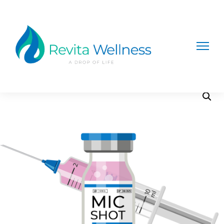
Home
/
Shots
/ SKINNY MIC SHOTS 2ML (Paquete de
6)