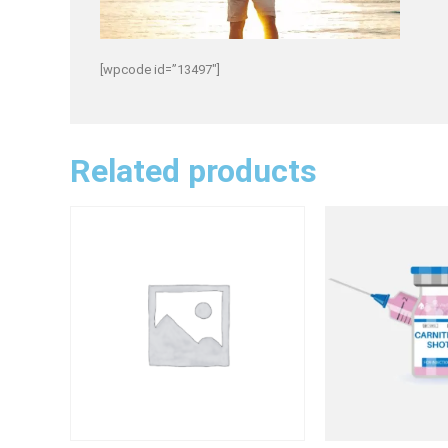
[wpcode id=”13497″]
Related products