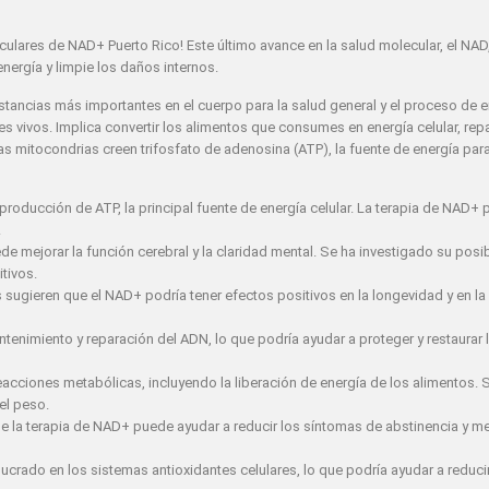
culares de NAD+ Puerto Rico! Este último avance en la salud molecular, el NAD
energía y limpie los daños internos.
tancias más importantes en el cuerpo para la salud general y el proceso de 
s vivos. Implica convertir los alimentos que consumes en energía celular, repar
s mitocondrias creen trifosfato de adenosina (ATP), la fuente de energía para
producción de ATP, la principal fuente de energía celular. La terapia de NAD+
.
 mejorar la función cerebral y la claridad mental. Se ha investigado su posib
tivos.
ugieren que el NAD+ podría tener efectos positivos en la longevidad y en la 
tenimiento y reparación del ADN, lo que podría ayudar a proteger y restaurar l
acciones metabólicas, incluyendo la liberación de energía de los alimentos. 
el peso.
 la terapia de NAD+ puede ayudar a reducir los síntomas de abstinencia y mej
ucrado en los sistemas antioxidantes celulares, lo que podría ayudar a reducir