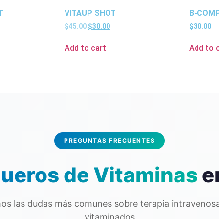
T
VITAUP SHOT
B-COMP
$
45.00
$
30.00
$
30.00
Add to cart
Add to 
PREGUNTAS FRECUENTES
ueros de Vitaminas
e
os las dudas más comunes sobre terapia intravenosa
vitaminados