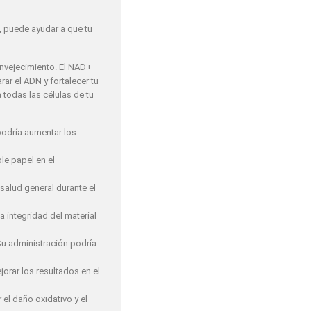
, puede ayudar a que tu
envejecimiento. El NAD+
ar el ADN y fortalecer tu
 todas las células de tu
 podría aumentar los
le papel en el
salud general durante el
a integridad del material
Su administración podría
orar los resultados en el
 el daño oxidativo y el