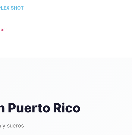
LEX SHOT
cart
n Puerto Rico
 y sueros