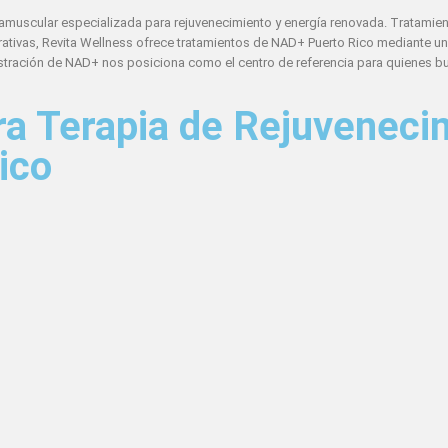
ramuscular especializada para rejuvenecimiento y energía renovada. Tratamie
erativas, Revita Wellness ofrece tratamientos de NAD+ Puerto Rico mediante u
stración de NAD+ nos posiciona como el centro de referencia para quienes b
a Terapia de Rejuveneci
ico