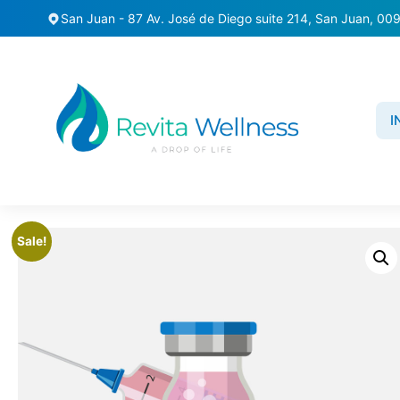
San Juan - 87 Av. José de Diego suite 214, San Juan, 00
I
Home
/
Shots
/ Terapia NAD+
Sale!