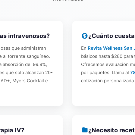
nas intravenosos?
¿Cuánto cuestan
nosas que administran
En
Revita Wellness San 
e al torrente sanguíneo.
básicos hasta $280 para
a absorción del 99.9%,
Ofrecemos evaluación mé
es que solo alcanzan 20-
por paquetes. Llama al
7
AD+, Myers Cocktail e
cotización personalizada.
rapia IV?
¿Necesito rece