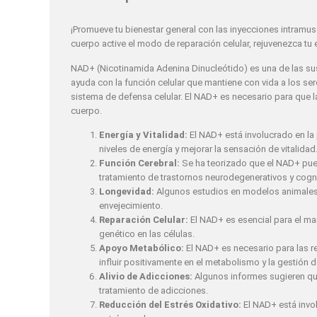
¡Promueve tu bienestar general con las inyecciones intramus
cuerpo active el modo de reparación celular, rejuvenezca tu 
NAD+ (Nicotinamida Adenina Dinucleótido) es una de las sus
ayuda con la función celular que mantiene con vida a los sere
sistema de defensa celular. El NAD+ es necesario para que la
cuerpo.
Energía y Vitalidad:
El NAD+ está involucrado en la 
niveles de energía y mejorar la sensación de vitalidad
Función Cerebral:
Se ha teorizado que el NAD+ puede
tratamiento de trastornos neurodegenerativos y cogni
Longevidad:
Algunos estudios en modelos animales s
envejecimiento.
Reparación Celular:
El NAD+ es esencial para el man
genético en las células.
Apoyo Metabólico:
El NAD+ es necesario para las re
influir positivamente en el metabolismo y la gestión d
Alivio de Adicciones:
Algunos informes sugieren que
tratamiento de adicciones.
Reducción del Estrés Oxidativo:
El NAD+ está invol