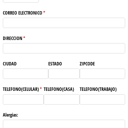
CORREO ELECTRONICO
(necesario)
*
DIRECCION
(necesario)
*
CIUDAD
ESTADO
ZIPCODE
TELEFONO(CELULAR)
(necesario)
*
TELEFONO(CASA)
TELEFONO(TRABAJO)
Alergias: