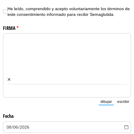
He leído, comprendido y acepto voluntariamente los términos de este 
He leído, comprendido y acepto voluntariamente los términos de
este consentimiento informado para recibir Semaglutida.
FIRMA
(necesario)
*
×
dibujar
escribir
(Cambiar del 
(C
Fecha