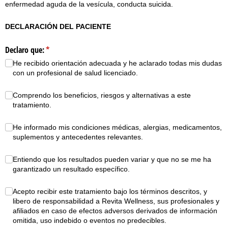
enfermedad aguda de la vesícula, conducta suicida.
DECLARACIÓN DEL PACIENTE
Declaro que:
(necesario)
*
He recibido orientación adecuada y he aclarado todas mis dudas
con un profesional de salud licenciado.
Declaro que:
(necesario)
*
Comprendo los beneficios, riesgos y alternativas a este
tratamiento.
Declaro que:
(necesario)
*
He informado mis condiciones médicas, alergias, medicamentos,
suplementos y antecedentes relevantes.
Declaro que:
(necesario)
*
Entiendo que los resultados pueden variar y que no se me ha
garantizado un resultado específico.
Declaro que:
(necesario)
*
Acepto recibir este tratamiento bajo los términos descritos, y
libero de responsabilidad a Revita Wellness, sus profesionales y
afiliados en caso de efectos adversos derivados de información
omitida, uso indebido o eventos no predecibles.