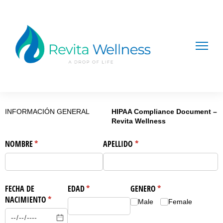
Consentimiento Informado para la
Administración de Semaglutida (GLP-1
Agonista)
INFORMACIÓN GENERAL
HIPAA Compliance Document –
Revita Wellness
NOMBRE
(necesario)
*
APELLIDO
(necesario)
*
FECHA DE
EDAD
(necesario)
*
GENERO
(necesario)
*
NACIMIENTO
(necesario)
*
Male
Female