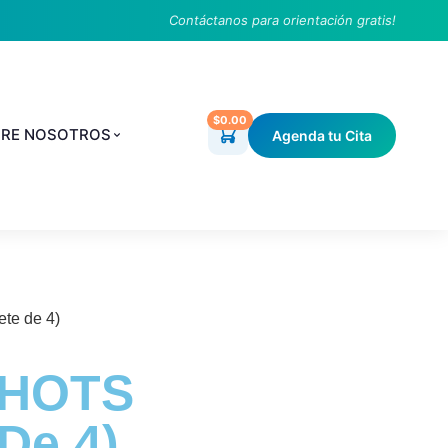
Contáctanos para orientación gratis!
$0.00
RE NOSOTROS
Agenda tu Cita
te de 4)
SHOTS
De 4)