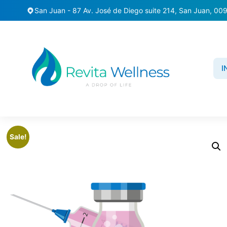
San Juan - 87 Av. José de Diego suite 214, San Juan, 00
I
Home
/
Shots
/ SKINNY MIC SHOTS 2ML (Paquete de 4)
Sale!