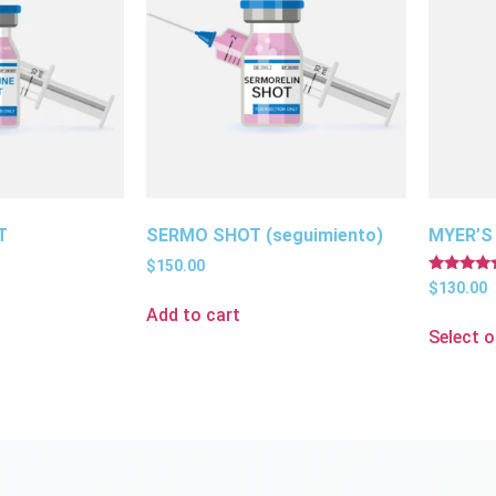
T
SERMO SHOT (seguimiento)
MYER’S
$
150.00
Rated
$
130.00
5.00
Add to cart
out of 5
Select 