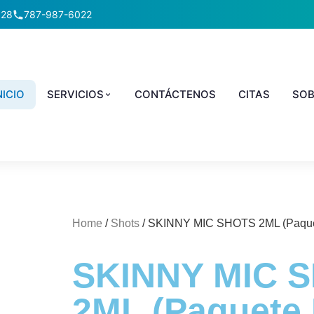
928
787-987-6022
NICIO
SERVICIOS
CONTÁCTENOS
CITAS
SOB
Home
/
Shots
/ SKINNY MIC SHOTS 2ML (Paque
SKINNY MIC 
2ML (Paquete 