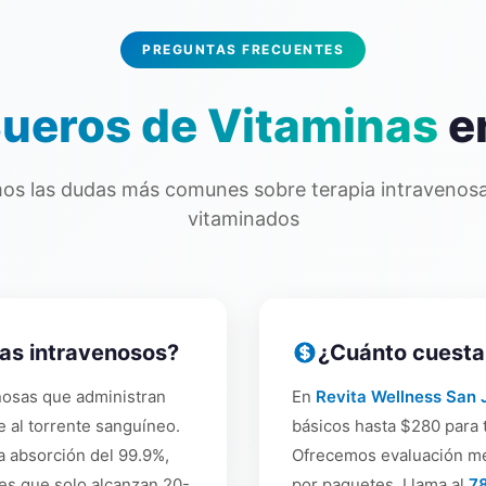
PREGUNTAS FRECUENTES
ueros de Vitaminas
e
os las dudas más comunes sobre terapia intravenosa
vitaminados
nas intravenosos?
¿Cuánto cuestan
nosas que administran
En
Revita Wellness San 
e al torrente sanguíneo.
básicos hasta $280 para
a absorción del 99.9%,
Ofrecemos evaluación mé
es que solo alcanzan 20-
por paquetes. Llama al
7