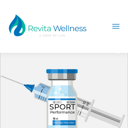
Home
/
Shots
/ SPORT SHOT