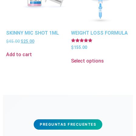
SKINNY MIC SHOT 1ML
WEIGHT LOSS FORMULA
$
45.00
$
25.00
Rated
$
155.00
5.00
Add to cart
out of 5
Select options
PREGUNTAS FRECUENTES